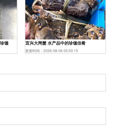
秋风起，蟹脚痒。中秋之夜，明月高悬，桌上一叠热气蒸腾的大闸蟹，宛如
品珍馐
宜兴大闸蟹 水产品中的珍馐佳肴
更新时间：2026-08-06 05:00:15