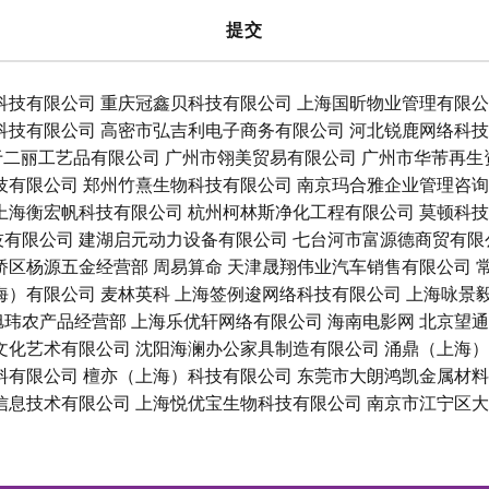
科技有限公司
重庆冠鑫贝科技有限公司
上海国昕物业管理有限公
科技有限公司
高密市弘吉利电子商务有限公司
河北锐鹿网络科技
于二丽工艺品有限公司
广州市翎美贸易有限公司
广州市华芾再生
技有限公司
郑州竹熹生物科技有限公司
南京玛合雅企业管理咨询
上海衡宏帆科技有限公司
杭州柯林斯净化工程有限公司
莫顿科技
技有限公司
建湖启元动力设备有限公司
七台河市富源德商贸有限
桥区杨源五金经营部
周易算命
天津晟翔伟业汽车销售有限公司
海）有限公司
麦林英科
上海签例逡网络科技有限公司
上海咏景
旭玮农产品经营部
上海乐优轩网络有限公司
海南电影网
北京望通
文化艺术有限公司
沈阳海澜办公家具制造有限公司
涌鼎（上海）
料有限公司
檀亦（上海）科技有限公司
东莞市大朗鸿凯金属材料
信息技术有限公司
上海悦优宝生物科技有限公司
南京市江宁区大