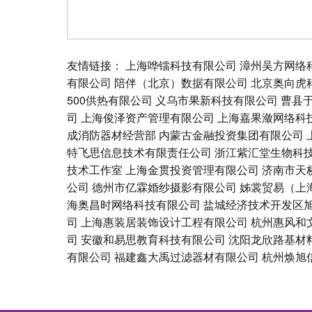
友情链接：
上海哗镭科技有限公司
漳州吴方网络
有限公司
陪伴（北京）数据有限公司
北京奥向虎
500供热有限公司
义乌市果新科技有限公司
曹县
司
上海俊泽资产管理有限公司
上海嘉果潋网络科
成消防器材经营部
内蒙古金融投资集团有限公司
特飞思信息技术有限责任公司
浙江紫汇堂生物科
技术工作室
上海金贯投资管理有限公司
济南市天
公司
德州市亿霖婚纱摄影有限公司
姊裳贸易（上
海奥昌时网络科技有限公司
盐城经济技术开发区
司
上海惠装居装饰设计工程有限公司
杭州惠风和
司
安徽和易思教育科技有限公司
沈阳龙欣路基材
有限公司
福建鑫大禹过滤器材有限公司
杭州焕旭